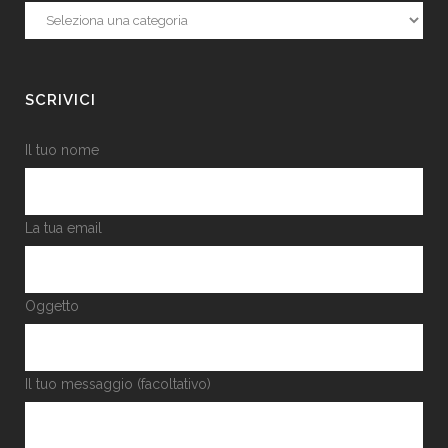
Categorie
SCRIVICI
Il tuo nome
La tua email
Oggetto
Il tuo messaggio (facoltativo)