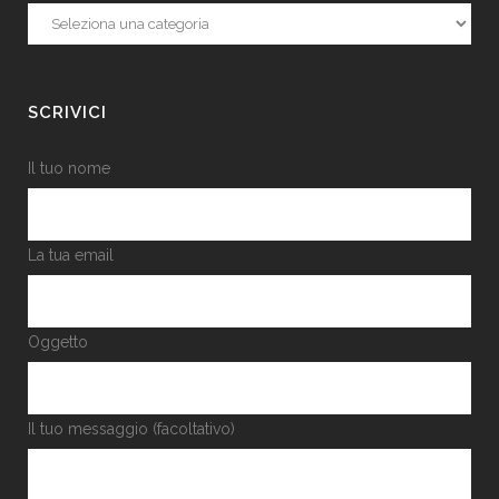
Categorie
SCRIVICI
Il tuo nome
La tua email
Oggetto
Il tuo messaggio (facoltativo)