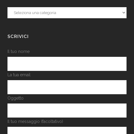
Categorie
SCRIVICI
Il tuo nome
La tua email
Oggetto
Il tuo messaggio (facoltativo)