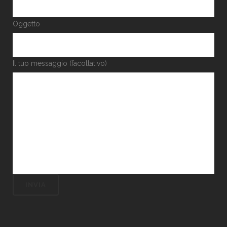
Oggetto
Il tuo messaggio (facoltativo)