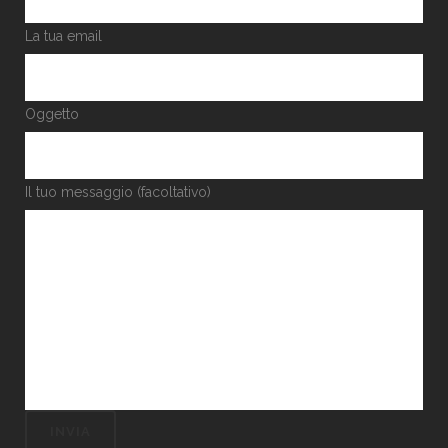
La tua email
Oggetto
Il tuo messaggio (facoltativo)