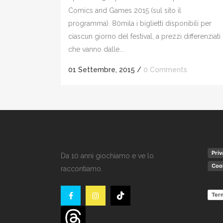
Comics and Games 2015 (sul sito il
programma). 80mila i biglietti disponibili per
ciascun giorno del festival, a prezzi differenziati
che vanno dalle...
01 Settembre, 2015
/
0 Comments
Priv
Da 10 anni giochiamo e ve lo
Cook
raccontiamo.
Term