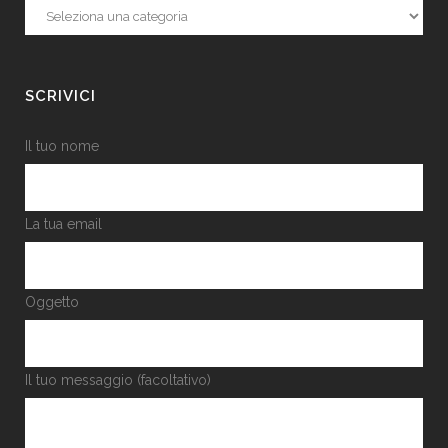
Categorie
SCRIVICI
Il tuo nome
La tua email
Oggetto
Il tuo messaggio (facoltativo)