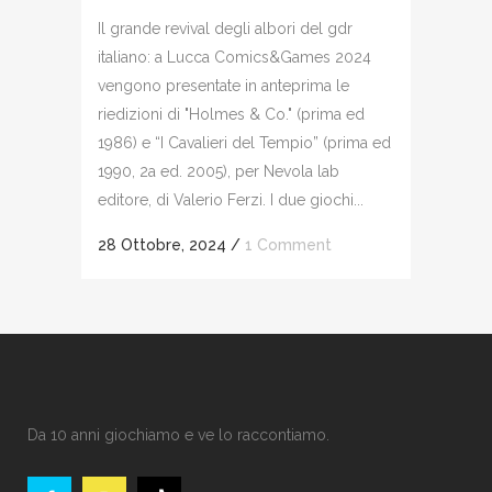
Il grande revival degli albori del gdr
italiano: a Lucca Comics&Games 2024
vengono presentate in anteprima le
riedizioni di "Holmes & Co." (prima ed
1986) e “I Cavalieri del Tempio” (prima ed
1990, 2a ed. 2005), per Nevola lab
editore, di Valerio Ferzi. I due giochi...
28 Ottobre, 2024
/
1 Comment
Da 10 anni giochiamo e ve lo raccontiamo.