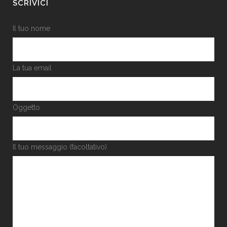
SCRIVICI
Il tuo nome
La tua email
Oggetto
Il tuo messaggio (facoltativo)