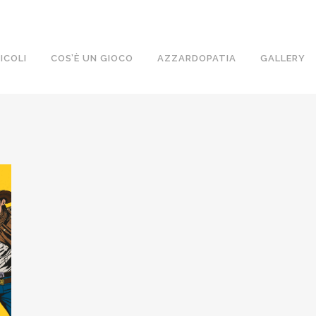
ICOLI
COS’È UN GIOCO
AZZARDOPATIA
GALLERY