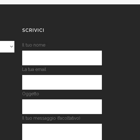
SCRIVICI
Il tuo nome
La tua email
Oggetto
Il tuo messaggio (facoltativo)