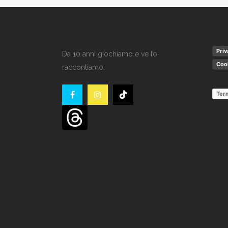
Priv
Da 10 anni giochiamo e ve lo
Cook
raccontiamo.
Term