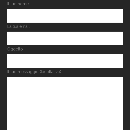
Il tuo nome
La tua email
Oggetto
Il tuo messaggio (facoltativo)