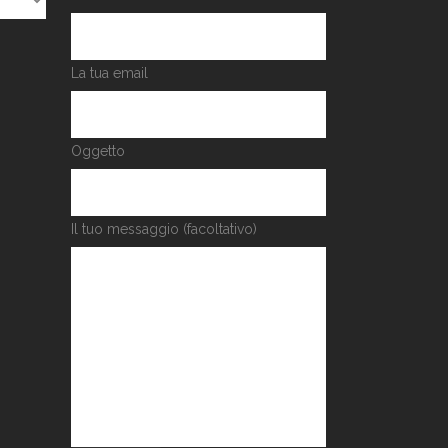
La tua email
Oggetto
Il tuo messaggio (facoltativo)