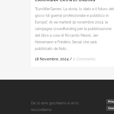
CAMPAGNA CROWDFUNDING
"EuroWarGames. La storia, lo stato e il futuro del
gioco (di guerra) professionale e pubblico in
Europa". Al via martedì 19 novembre 2024, la
campagna crowdfunding per la pubblicazione
del libro a cura di Riccardo Masini, Jan
Heinemann e Frédéric Serval che sarà
pubblicato da Nuts...
18 Novembre, 2024
/
0 Comments
Priv
Da 10 anni giochiamo e ve lo
Cook
raccontiamo.