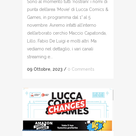
Sono al momento tutti ‘nostrani’ i nomi di
punta dell’area ‘Movie’ di Lucca Comics &
Games, in programma dal 1° al 5
novembre. Avremo infatti all’interno
dell’arborato cerchio Maccio Capatonda,
Lillo, Fabio De Luigi e molti altri. Ma
vediamo nel dettaglio, i vari canali
streaming e...
09 Ottobre, 2023
/
0 Comments