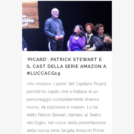
‘PICARD’: PATRICK STEWART E
IL CAST DELLA SERIE AMAZON A
#LUCCACG19
«Ho rimesso ‘i panni’ del Capitano Picard,
perché ho capito che si trattava di un
personaggio completamente diverso,
nuovo, da esplorare e creare». Lo ha
detto Patrick Stewart, stamani, al Teatro
del Giglio, nel corso della presentazione
della nuova serie, targata Amazon Prime