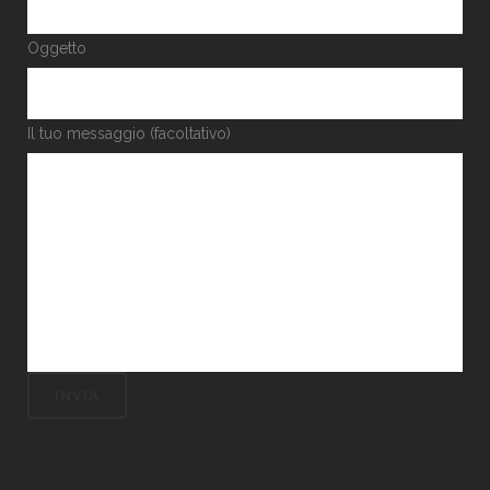
Oggetto
Il tuo messaggio (facoltativo)