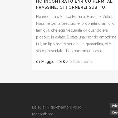
HO INCONTRATO ENRICO FERMI AL
FRASSINE. CI TORNEREI SUBITO.
Ho incontrato Enrico Fermi al Frassine. Villa Il
Frassine per la precisione, proprietà di amici di
famiglia, che egli frequenta da quando era
piccolo, in estate. È stata una grande emozione.
Lui, un tipo molto serio sulla quarantina, ci è
stato presentato dalla padrona di casa,...
01 Maggio, 2018
/
0 Comments
Priv
Da 10 anni giochiamo e ve lo
Cook
raccontiamo.