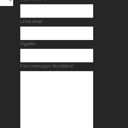
La tua email
Oggetto
Il tuo messaggio (facoltativo)