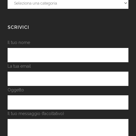
Categorie
SCRIVICI
Il tuo nome
La tua email
Oggetto
Il tuo messaggio (facoltativo)