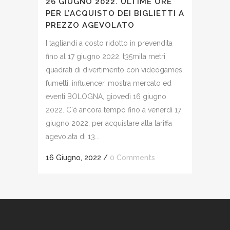
26 GIUGNO 2022. ULTIME ORE
PER L’ACQUISTO DEI BIGLIETTI A
PREZZO AGEVOLATO
I tagliandi a costo ridotto in prevendita
fino al 17 giugno 2022. t35mila metri
quadrati di divertimento con videogames,
fumetti, influencer, mostra mercato ed
eventi BOLOGNA, giovedì 16 giugno
2022. C'è ancora tempo fino a venerdì 17
giugno 2022, per acquistare alla tariffa
agevolata di 13...
16 Giugno, 2022
/
0 Comments