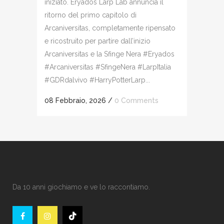
iniziato. Eryados Larp Lab annuncia il
ritorno del primo capitolo di
Arcaniversitas, completamente ripensato
e ricostruito per partire dall’inizio
Arcaniversitas e la Sfinge Nera #Eryados
#Arcaniversitas #SfingeNera #LarpItalia
#GDRdalvivo #HarryPotterLarp...
08 Febbraio, 2026
/
0 Comments
Da 10 anni giochiamo e ve lo raccontiamo.