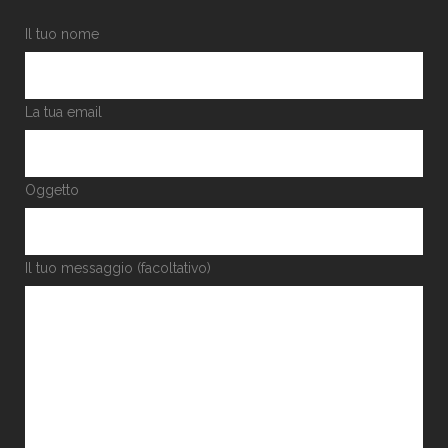
Il tuo nome
La tua email
Oggetto
Il tuo messaggio (facoltativo)