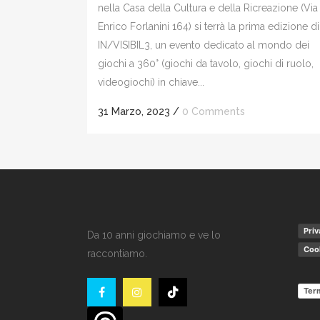
nella Casa della Cultura e della Ricreazione (Via
Enrico Forlanini 164) si terrà la prima edizione di
IN/VISIBIL3, un evento dedicato al mondo dei
giochi a 360° (giochi da tavolo, giochi di ruolo,
videogiochi) in chiave...
31 Marzo, 2023
/
0 Comments
Priv
Da 10 anni giochiamo e ve lo
Cook
raccontiamo.
Term