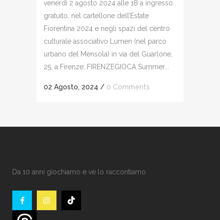
venerdì 2 agosto 2024 alle 18 a ingresso
gratuito, nel cartellone dell’Estate
Fiorentina 2024 e negli spazi del centro
culturale associativo Lumen (nel parco
urbano del Mensola) in via del Guarlone,
25, a Firenze, FIRENZEGIOCA Summer...
02 Agosto, 2024
/
0 Comments
Da 10 anni giochiamo e ve lo raccontiamo.