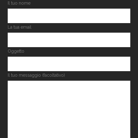
Il tuo nome
La tua email
Oggetto
Il tuo messaggio (facoltativo)