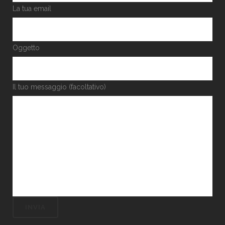
La tua email
Oggetto
Il tuo messaggio (facoltativo)