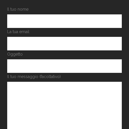
Il tuo nome
La tua email
Oggetto
Il tuo messaggio (facoltativo)