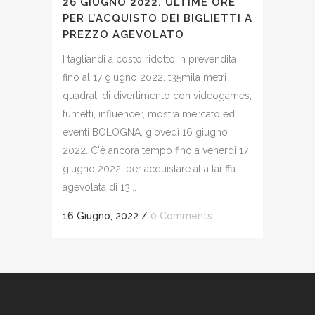
26 GIUGNO 2022. ULTIME ORE
PER L’ACQUISTO DEI BIGLIETTI A
PREZZO AGEVOLATO
I tagliandi a costo ridotto in prevendita
fino al 17 giugno 2022. t35mila metri
quadrati di divertimento con videogames,
fumetti, influencer, mostra mercato ed
eventi BOLOGNA, giovedì 16 giugno
2022. C'è ancora tempo fino a venerdì 17
giugno 2022, per acquistare alla tariffa
agevolata di 13...
16 Giugno, 2022
/
0 Comments