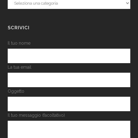
Categorie
SCRIVICI
Il tuo nome
La tua email
Oggetto
Il tuo messaggio (facoltativo)