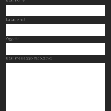
Il tuo nome
La tua email
Oggetto
Il tuo messaggio (facoltativo)