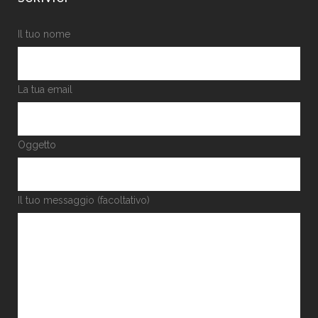
Il tuo nome
La tua email
Oggetto
Il tuo messaggio (facoltativo)