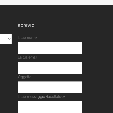
SCRIVICI
Il tuo nome
La tua email
Oggetto
Il tuo messaggio (facoltativo)