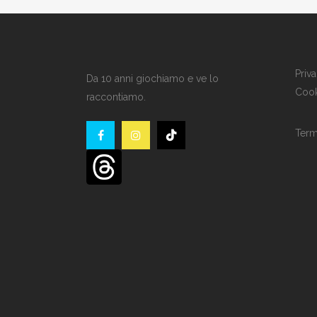
Priv
Da 10 anni giochiamo e ve lo
Cook
raccontiamo.
Term