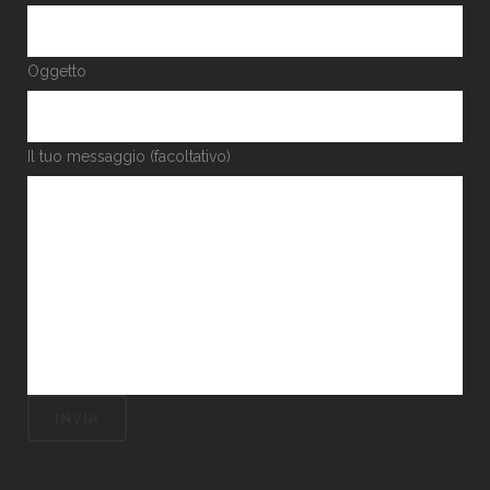
Oggetto
Il tuo messaggio (facoltativo)