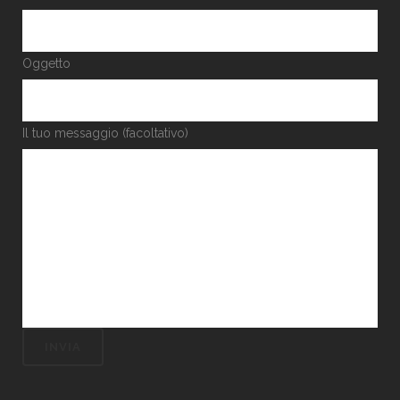
Oggetto
Il tuo messaggio (facoltativo)