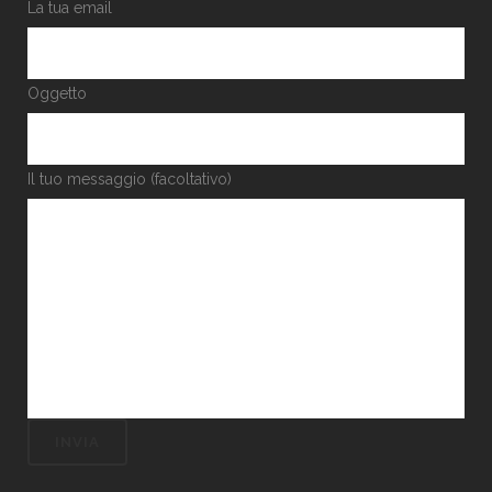
La tua email
Oggetto
Il tuo messaggio (facoltativo)