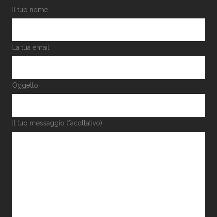
Il tuo nome
La tua email
Oggetto
Il tuo messaggio (facoltativo)