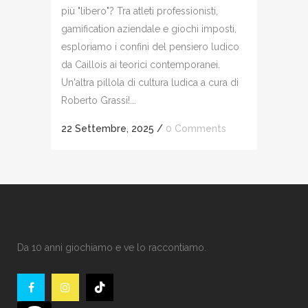
più "libero"? Tra atleti professionisti,
gamification aziendale e giochi imposti,
esploriamo i confini del pensiero ludico
da Caillois ai teorici contemporanei.
Un'altra pillola di cultura ludica a cura di
Roberto Grassi!...
22 Settembre, 2025
/
0 Comments
Da 10 anni giochiamo e ve lo raccontiamo.