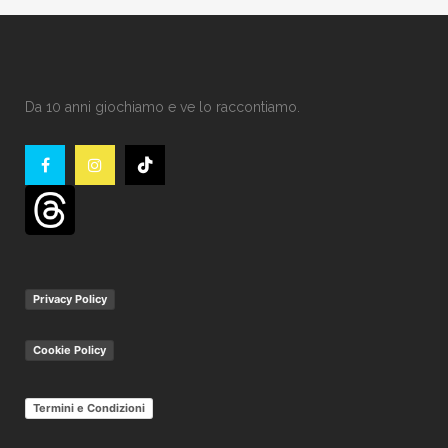
Da 10 anni giochiamo e ve lo raccontiamo.
Privacy Policy
Cookie Policy
Termini e Condizioni