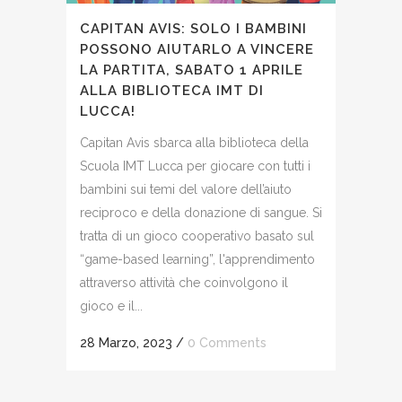
CAPITAN AVIS: SOLO I BAMBINI
POSSONO AIUTARLO A VINCERE
LA PARTITA, SABATO 1 APRILE
ALLA BIBLIOTECA IMT DI
LUCCA!
Capitan Avis sbarca alla biblioteca della
Scuola IMT Lucca per giocare con tutti i
bambini sui temi del valore dell’aiuto
reciproco e della donazione di sangue. Si
tratta di un gioco cooperativo basato sul
“game-based learning”, l'apprendimento
attraverso attività che coinvolgono il
gioco e il...
28 Marzo, 2023
/
0 Comments