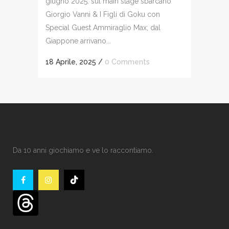
giugno 2025: sul main stage sbarcano
Giorgio Vanni & I Figli di Goku con
Special Guest Ammiraglio Max; dal
Giappone arrivano...
18 Aprile, 2025
/
0 Comments
Da 10 anni giochiamo e ve lo raccontiamo.