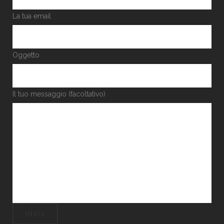
La tua email
Oggetto
Il tuo messaggio (facoltativo)