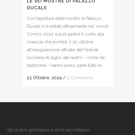
LE SEI MOSTRE DI PALAZZO
DUCALE
Con l’apertura delle mostre di Palazzo
Ducale si è entrati ufficialmente nel ‘mood
Comics 2024’ e può partire il conto alla
rovescia che porterà, il 30 ottobre,
all’inaugurazione ufficiale del Festival
lucchese.Al taglio del nastro – come da
tradizione – hanno preso parte tutte le...
23 Ottobre, 2024
/
0 Comments
Da 10 anni giochiamo e ve lo raccontiamo.