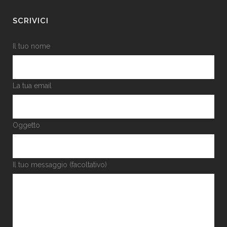
SCRIVICI
Il tuo nome
La tua email
Oggetto
Il tuo messaggio (facoltativo)