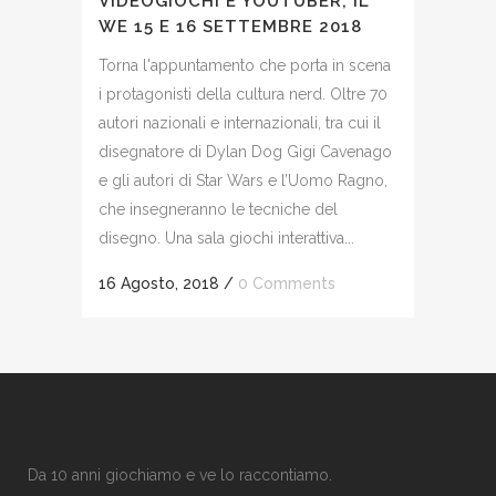
VIDEOGIOCHI E YOUTUBER, IL
WE 15 E 16 SETTEMBRE 2018
Torna l'appuntamento che porta in scena
i protagonisti della cultura nerd. Oltre 70
autori nazionali e internazionali, tra cui il
disegnatore di Dylan Dog Gigi Cavenago
e gli autori di Star Wars e l’Uomo Ragno,
che insegneranno le tecniche del
disegno. Una sala giochi interattiva...
16 Agosto, 2018
/
0 Comments
Da 10 anni giochiamo e ve lo raccontiamo.