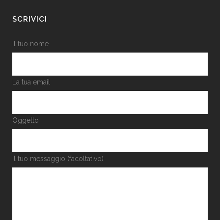
SCRIVICI
Il tuo nome
La tua email
Oggetto
Il tuo messaggio (facoltativo)