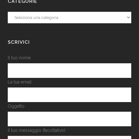
CATEGORIE
Categorie
SCRIVICI
Il tuo nome
La tua email
Oggetto
Il tuo messaggio (facoltativo)