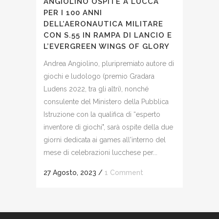
ANGIOLINO OSPITE A LUCCA
PER I 100 ANNI
DELL’AERONAUTICA MILITARE
CON S.55 IN RAMPA DI LANCIO E
L’EVERGREEN WINGS OF GLORY
Andrea Angiolino, pluripremiato autore di
giochi e ludologo (premio Gradara
Ludens 2022, tra gli altri), nonché
consulente del Ministero della Pubblica
Istruzione con la qualifica di “esperto
inventore di giochi", sarà ospite della due
giorni dedicata ai games all'interno del
mese di celebrazioni lucchese per...
27 Agosto, 2023
/
1 Comment