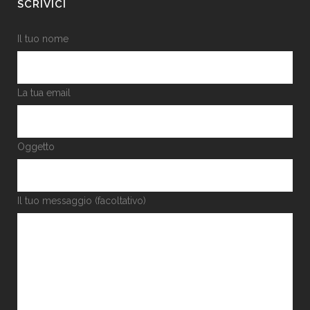
SCRIVICI
Il tuo nome
La tua email
Oggetto
Il tuo messaggio (facoltativo)