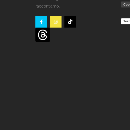
Cook
raccontiamo.
Term