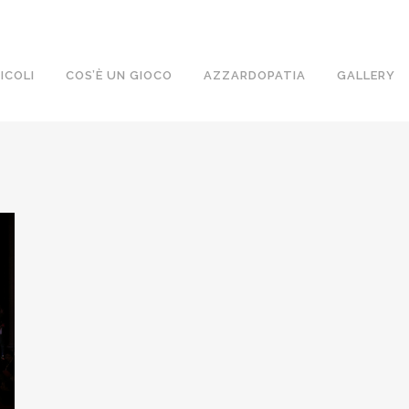
ICOLI
COS’È UN GIOCO
AZZARDOPATIA
GALLERY