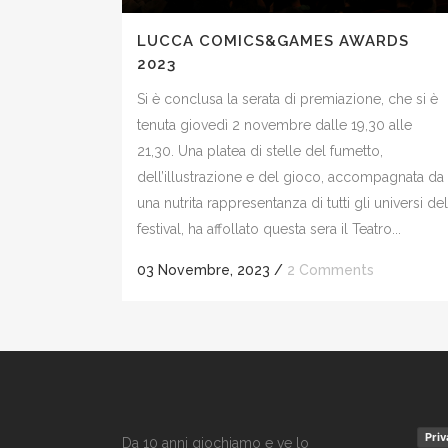
LUCCA COMICS&GAMES AWARDS
2023
Si è conclusa la serata di premiazione, che si è
tenuta giovedì 2 novembre dalle 19,30 alle
21,30. Una platea di stelle del fumetto,
dell’illustrazione e del gioco, accompagnata da
una nutrita rappresentanza di tutti gli universi del
festival, ha affollato questa sera il Teatro...
03 Novembre, 2023
/
2 Comments
Priv
Da 10 anni giochiamo e ve lo