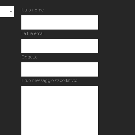
Il tuo nome
La tua email
Oggetto
Il tuo messaggio (facoltativo)