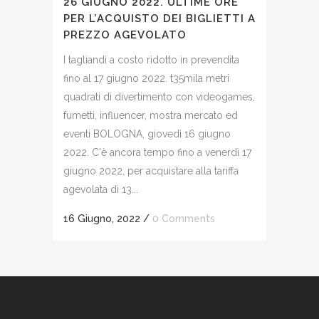
26 GIUGNO 2022. ULTIME ORE
PER L’ACQUISTO DEI BIGLIETTI A
PREZZO AGEVOLATO
I tagliandi a costo ridotto in prevendita
fino al 17 giugno 2022. t35mila metri
quadrati di divertimento con videogames,
fumetti, influencer, mostra mercato ed
eventi BOLOGNA, giovedì 16 giugno
2022. C'è ancora tempo fino a venerdì 17
giugno 2022, per acquistare alla tariffa
agevolata di 13...
16 Giugno, 2022
/
0 Comments