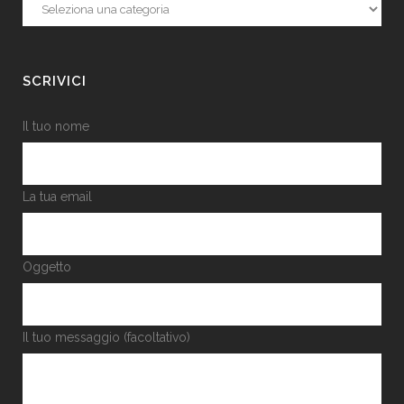
Categorie
SCRIVICI
Il tuo nome
La tua email
Oggetto
Il tuo messaggio (facoltativo)