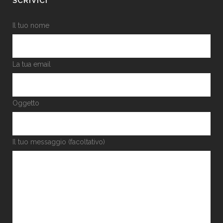
SCRIVICI
Il tuo nome
La tua email
Oggetto
Il tuo messaggio (facoltativo)