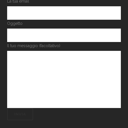
La tua email
Oggetto
Il tuo messaggio (facoltativo)