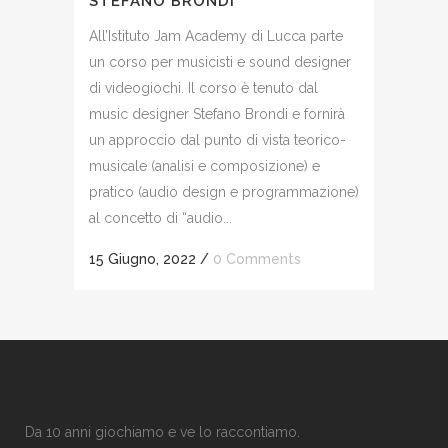
STEFANO BRONDI
All’Istituto Jam Academy di Lucca parte
un corso per musicisti e sound designer
di videogiochi. Il corso è tenuto dal
music designer Stefano Brondi e fornirà
un approccio dal punto di vista teorico-
musicale (analisi e composizione) e
pratico (audio design e programmazione)
al concetto di “audio...
15 Giugno, 2022
/
0 Comments
Da 10 anni giochiamo e ve lo raccontiamo.