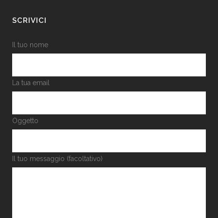
SCRIVICI
Il tuo nome
La tua email
Oggetto
Il tuo messaggio (facoltativo)