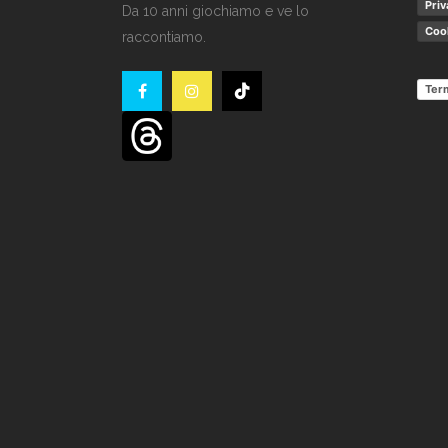
Priv
Da 10 anni giochiamo e ve lo
Cook
raccontiamo.
Term