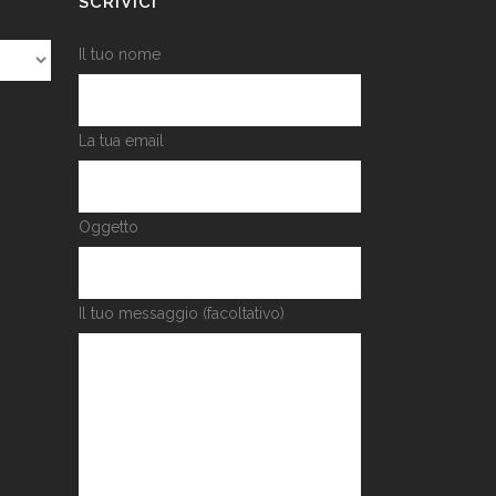
SCRIVICI
Il tuo nome
La tua email
Oggetto
Il tuo messaggio (facoltativo)