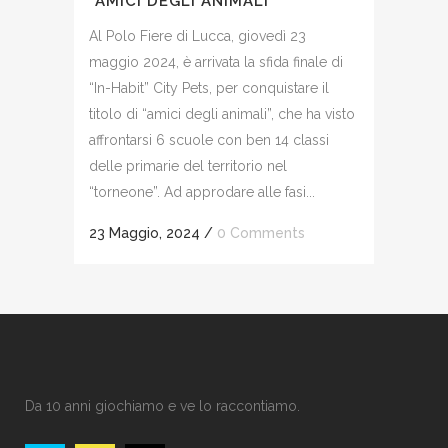
“AMICI DEGLI ANIMALI”
Al Polo Fiere di Lucca, giovedì 23
maggio 2024, è arrivata la sfida finale di
“In-Habit” City Pets, per conquistare il
titolo di “amici degli animali”, che ha visto
affrontarsi 6 scuole con ben 14 classi
delle primarie del territorio nel
“torneone”. Ad approdare alle fasi...
23 Maggio, 2024
/
0 Comments
Da 10 anni giochiamo e ve lo raccontiamo.