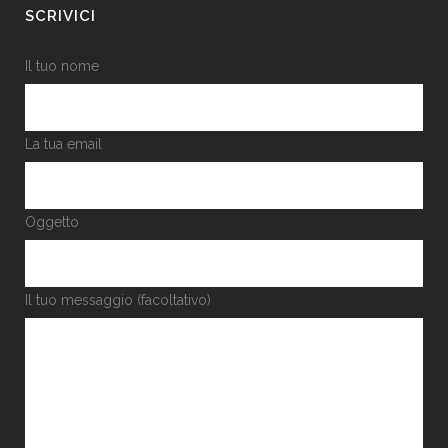
SCRIVICI
Il tuo nome
La tua email
Oggetto
Il tuo messaggio (facoltativo)