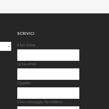
SCRIVICI
Il tuo nome
La tua email
Oggetto
Il tuo messaggio (facoltativo)