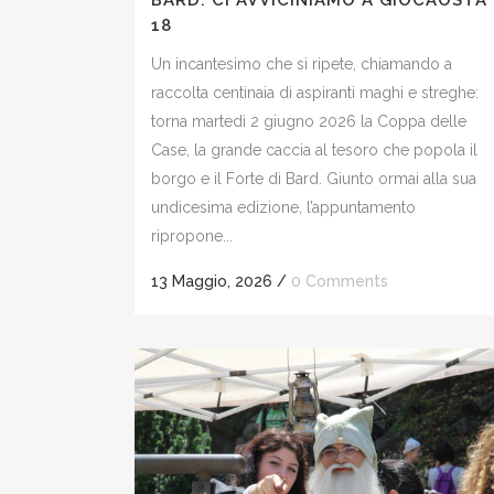
BARD: CI AVVICINIAMO A GIOCAOSTA
18
Un incantesimo che si ripete, chiamando a
raccolta centinaia di aspiranti maghi e streghe:
torna martedì 2 giugno 2026 la Coppa delle
Case, la grande caccia al tesoro che popola il
borgo e il Forte di Bard. Giunto ormai alla sua
undicesima edizione, l’appuntamento
ripropone...
13 Maggio, 2026
/
0 Comments