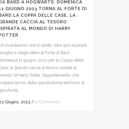
DA BARD A HOGWARTS: DOMENICA
11 GIUGNO 2023 TORNA AL FORTE DI
BARD LA COPPA DELLE CASE, LA
GRANDE CACCIA AL TESORO
ISPIRATA AL MONDO DI HARRY
POTTER
Un incantesimo che si ripete: oltre 500 aspiranti
streghe e maghi attesi al Forte di Bard
domenica 11 giugno 2023 per la Coppa delle
Case, la grande caccia al tesoro ispirata al
mondo di Harry Potter, l’appuntamento che
prepara l’arrivo della quindicesima edizione di
giocAosta,...
03 Giugno, 2023
/
0 Comments