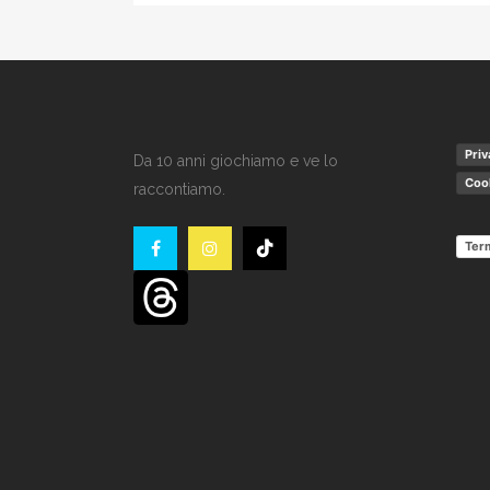
Priv
Da 10 anni giochiamo e ve lo
Cook
raccontiamo.
Term