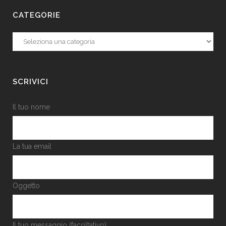
CATEGORIE
Categorie
SCRIVICI
Il tuo nome
La tua email
Oggetto
Il tuo messaggio (facoltativo)