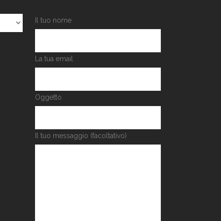
Il tuo nome
La tua email
Oggetto
Il tuo messaggio (facoltativo)