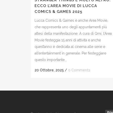
STRANGER THINGS E MOLTO ALTRO:
ECCO L’AREA MOVIE DI LUCCA
COMICS & GAMES 2025
Lucca Comics & Games è anche Area Movie,
che rappresenta uno degli appuntamenti più
attesi della manifestazione. A cura di Qmi, l’Area
Movie festeggia 15 anni di attività e anche
quest’anno è dedicata al cinema alle serie e
all’entertainment in generale. Per festeggiare
questo importante...
20 Ottobre, 2025
/
0 Comments
Priv