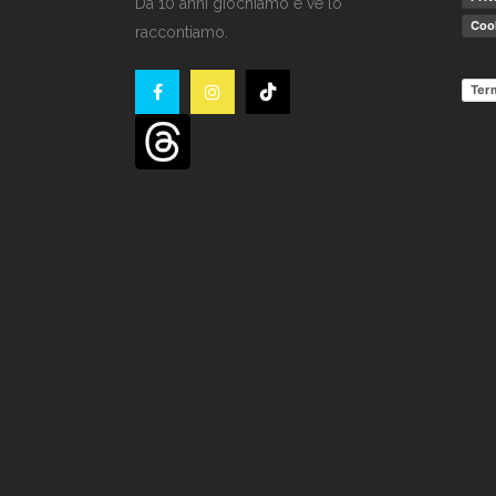
Da 10 anni giochiamo e ve lo
Cook
raccontiamo.
Term