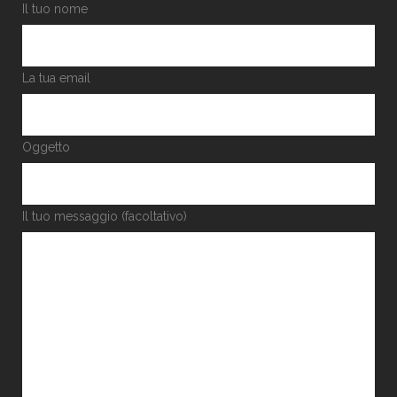
Il tuo nome
La tua email
Oggetto
Il tuo messaggio (facoltativo)