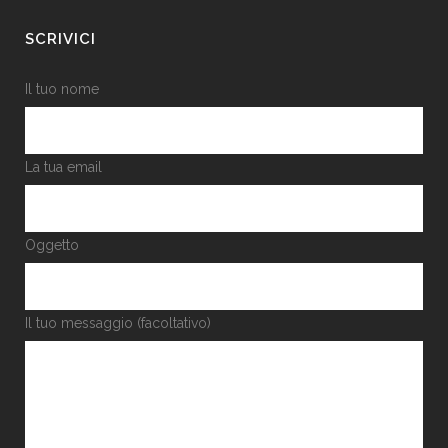
SCRIVICI
Il tuo nome
La tua email
Oggetto
Il tuo messaggio (facoltativo)