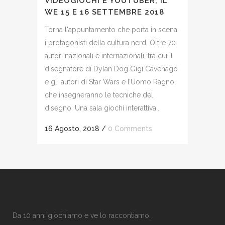
VIDEOGIOCHI E YOUTUBER, IL
WE 15 E 16 SETTEMBRE 2018
Torna l'appuntamento che porta in scena
i protagonisti della cultura nerd. Oltre 70
autori nazionali e internazionali, tra cui il
disegnatore di Dylan Dog Gigi Cavenago
e gli autori di Star Wars e l’Uomo Ragno,
che insegneranno le tecniche del
disegno. Una sala giochi interattiva...
16 Agosto, 2018
/
0 Comments
Da 10 anni giochiamo e ve lo raccontiamo.