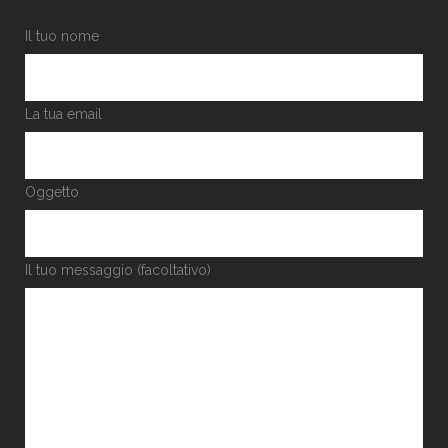
Il tuo nome
La tua email
Oggetto
Il tuo messaggio (facoltativo)