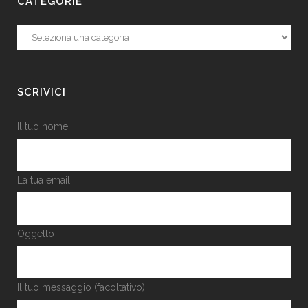
CATEGORIE
Categorie
SCRIVICI
Il tuo nome
La tua email
Oggetto
Il tuo messaggio (facoltativo)