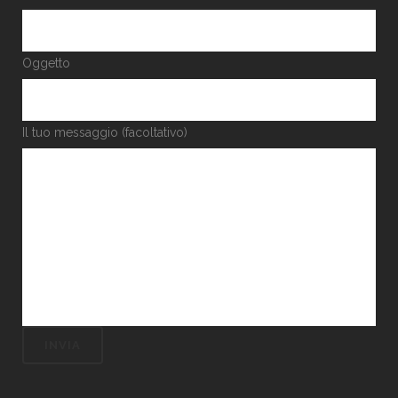
Oggetto
Il tuo messaggio (facoltativo)