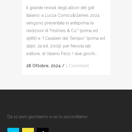
Il grande revival degli albori del gdr
italiano: a Lucca Comics&Games 2024
vengono presentate in anteprima le
riedizioni di "Holmes & Co." (prima ed
1986) e “I Cavalieri del Tempio” (prima ed
1990, 2a ed. 2005), per Nevola lab
editore, di Valerio Ferzi. I due giochi...
28 Ottobre, 2024
/
1 Comment
Da 10 anni giochiamo e ve lo raccontiamo.