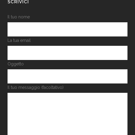
SCRIVICI
Il tuo nome
La tua email
Oggetto
Il tuo messaggio (facoltativo)