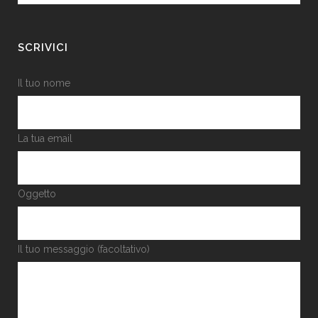
SCRIVICI
Il tuo nome
La tua email
Oggetto
Il tuo messaggio (facoltativo)